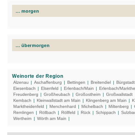
... morgen
... übermorgen
Weinorte der Region
Alzenau
|
Aschaffenburg
|
Bettingen
|
Breitendiel
|
Bürgstadt
Eiesenbach
|
Elsenfeld
|
Erlenbach/Main
|
Erlenbach/Markthe
Freudenberg
|
Großheubach
|
Großostheim
|
Großwallstadt
Kembach
|
Kleinwallstadt am Main
|
Klingenberg am Main
|
K
Marktheidenfeld
|
Menchenhard
|
Michelbach
|
Miltenberg
|
Remlingen
|
Röllbach
|
Röllfeld
|
Rück
|
Schippach
|
Sulzba
Wertheim
|
Wörth am Main
|