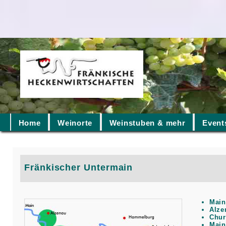
Home
Weinorte
Weinstuben & mehr
Event
Fränkischer Untermain
Main
Alze
Chur
Main