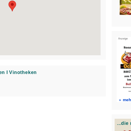
Anzeige
en Ι Vinotheken
mehr
...di