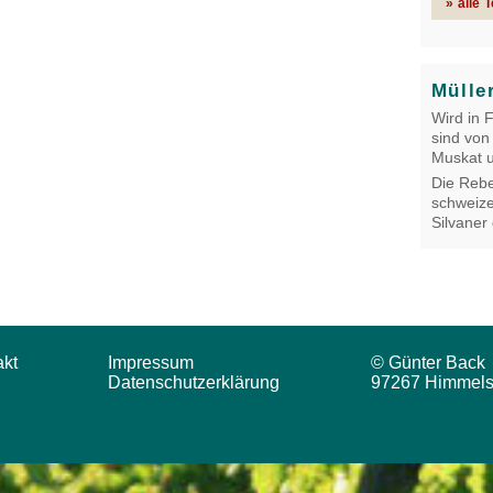
» alle 
Mülle
Wird in 
sind von
Muskat u
Die Rebe
schweize
Silvaner
akt
Impressum
© Günter Back
Datenschutzerklärung
97267 Himmels