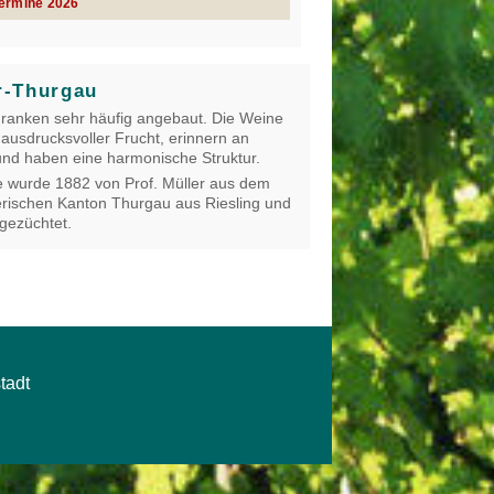
Termine 2026
r-Thurgau
Franken sehr häufig angebaut. Die Weine
 ausdrucksvoller Frucht, erinnern an
nd haben eine harmonische Struktur.
 wurde 1882 von Prof. Müller aus dem
rischen Kanton Thurgau aus Riesling und
 gezüchtet.
tadt