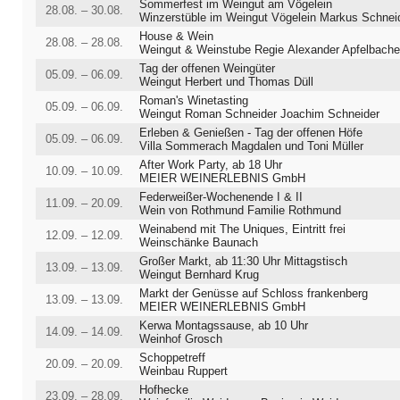
Sommerfest im Weingut am Vögelein
28.08. – 30.08.
Winzerstüble im Weingut Vögelein Markus Schnei
House & Wein
28.08. – 28.08.
Weingut & Weinstube Regie Alexander Apfelbache
Tag der offenen Weingüter
05.09. – 06.09.
Weingut Herbert und Thomas Düll
Roman's Winetasting
05.09. – 06.09.
Weingut Roman Schneider Joachim Schneider
Erleben & Genießen - Tag der offenen Höfe
05.09. – 06.09.
Villa Sommerach Magdalen und Toni Müller
After Work Party, ab 18 Uhr
10.09. – 10.09.
MEIER WEINERLEBNIS GmbH
Federweißer-Wochenende I & II
11.09. – 20.09.
Wein von Rothmund Familie Rothmund
Weinabend mit The Uniques, Eintritt frei
12.09. – 12.09.
Weinschänke Baunach
Großer Markt, ab 11:30 Uhr Mittagstisch
13.09. – 13.09.
Weingut Bernhard Krug
Markt der Genüsse auf Schloss frankenberg
13.09. – 13.09.
MEIER WEINERLEBNIS GmbH
Kerwa Montagssause, ab 10 Uhr
14.09. – 14.09.
Weinhof Grosch
Schoppetreff
20.09. – 20.09.
Weinbau Ruppert
Hofhecke
23.09. – 28.09.