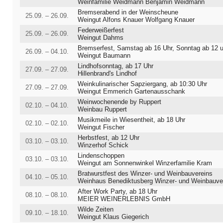
Weinfamilie Weidmann Benjamin Weidmann
Bremserabend in der Weinscheune
25.09. – 26.09.
Weingut Alfons Knauer Wolfgang Knauer
Federweißerfest
25.09. – 26.09.
Weingut Dahms
Bremserfest, Samstag ab 16 Uhr, Sonntag ab 12 u
26.09. – 04.10.
Weingut Baumann
Lindhofsonntag, ab 17 Uhr
27.09. – 27.09.
Hillenbrand's Lindhof
Weinkulinarischer Sapziergang, ab 10:30 Uhr
27.09. – 27.09.
Weingut Emmerich Gartenausschank
Weinwochenende by Ruppert
02.10. – 04.10.
Weinbau Ruppert
Musikmeile in Wiesentheit, ab 18 Uhr
02.10. – 02.10.
Weingut Fischer
Herbstfest, ab 12 Uhr
03.10. – 03.10.
Winzerhof Schick
Lindenschoppen
03.10. – 03.10.
Weingut am Sonnenwinkel Winzerfamilie Kram
Bratwurstfest des Winzer- und Weinbauvereins
04.10. – 05.10.
Weinhaus Benediktusberg Winzer- und Weinbauverein Retzbach e
After Work Party, ab 18 Uhr
08.10. – 08.10.
MEIER WEINERLEBNIS GmbH
Wilde Zeiten
09.10. – 18.10.
Weingut Klaus Giegerich