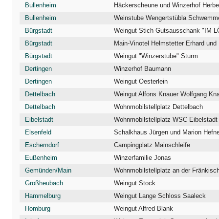
Bullenheim
Häckerscheune und Winzerhof Herbe
Bullenheim
Weinstube Wengertstübla Schwemm
Bürgstadt
Weingut Stich Gutsausschank "IM L
Bürgstadt
Main-Vinotel Helmstetter Erhard und
Bürgstadt
Weingut "Winzerstube" Sturm
Dertingen
Winzerhof Baumann
Dertingen
Weingut Oesterlein
Dettelbach
Weingut Alfons Knauer Wolfgang Kn
Dettelbach
Wohnmobilstellplatz Dettelbach
Eibelstadt
Wohnmobilstellplatz WSC Eibelstadt
Elsenfeld
Schalkhaus Jürgen und Marion Hefne
Escherndorf
Campingplatz Mainschleife
Eußenheim
Winzerfamilie Jonas
Gemünden/Main
Wohnmobilstellplatz an der Fränkis
Großheubach
Weingut Stock
Hammelburg
Weingut Lange Schloss Saaleck
Homburg
Weingut Alfred Blank