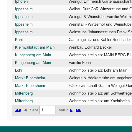
Iphofen
Weingut Emmerich Gartenausschan
Ippesheim
Weibau Dürr GbR Winzerstube und 
Ippesheim
Weingut & Weinstube Familie Wellm
Ippesheim
Weinstall - Winzerhof und Weinstube
Ippesheim
Kahl
Campingplatz und Kahler Seenbäder
Kleinwallstadt am Main
Weinbau Eckhard Becker
Klingenberg am Main
Wohnmobilstellplatz MAIN.BERG.B
Klingenberg am Main
Familie Fenn
Lohr
Wohnmobilstellplatz Lohr am Main
Markt Einersheim
Weingut & Häckerstube am Vogelsan
Markt Einersheim
Häckerwirtschaft Gamm Weingut G
Miltenberg
Wohnmobilstellplatz am Schwertfege
Miltenberg
Wohnmobilstellplatz am Yachthafen
◀◀
◀
▶
▶▶
Seite
von 2