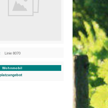
t
Linie 8070
Wohnmobil
lplatzangebot