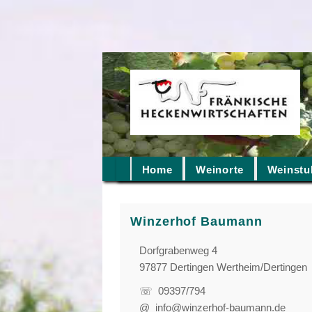
Home
Weinorte
Weinstu
Winzerhof Baumann
Dorfgrabenweg 4
97877 Dertingen Wertheim/Dertingen
☏ 09397/794
@ info@winzerhof-baumann.de