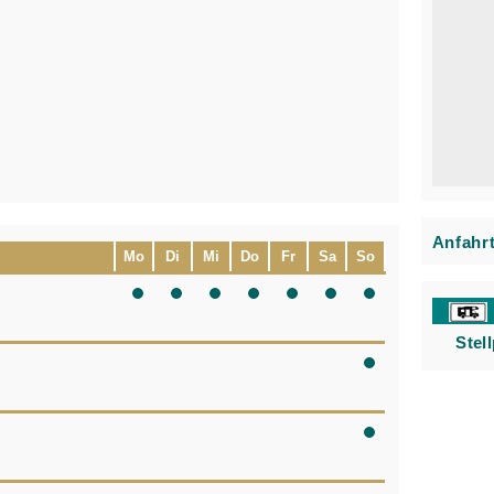
Anfahr
Mo
Di
Mi
Do
Fr
Sa
So
Stel