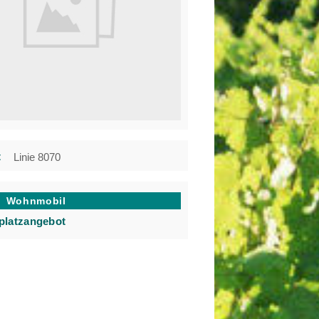
t
Linie 8070
Wohnmobil
lplatzangebot