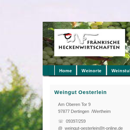
Home
Weinorte
Weinstu
Weingut Oesterlein
Am Oberen Tor 9
97877 Dertingen /Wertheim
☏ 09397/259
@ weingut-oesterlein@t-online.de