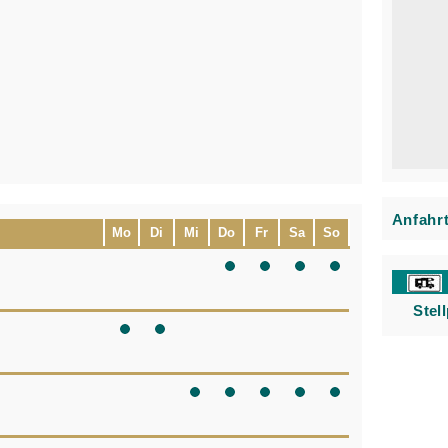
Anfahr
Mo
Di
Mi
Do
Fr
Sa
So
Stel