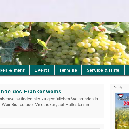
ben & mehr
Events
Termine
Service & Hilfe
Anzeige
unde des Frankenweins
nkenweins finden hier zu gemütlichen Weinrunden in
 WeinBistros oder Vinotheken, auf Hoffesten, im