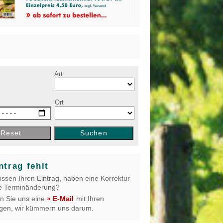
e
Art
Ort
Reset
Suchen
ntrag fehlt
issen Ihren Eintrag, haben eine Korrektur
e Terminänderung?
n Sie uns eine
mit Ihren
» E-Mail
gen, wir kümmern uns darum.