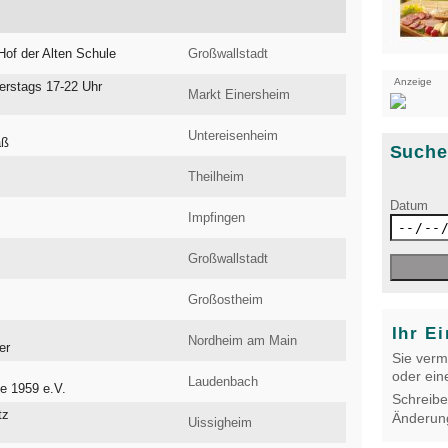
of der Alten Schule
Großwallstadt
Anzeige
erstags 17-22 Uhr
Markt Einersheim
Untereisenheim
aß
Such
Theilheim
Datum
Impfingen
Großwallstadt
Großostheim
Ihr Ei
Nordheim am Main
er
Sie verm
oder ein
Laudenbach
e 1959 e.V.
Schreibe
tz
Änderun
Uissigheim