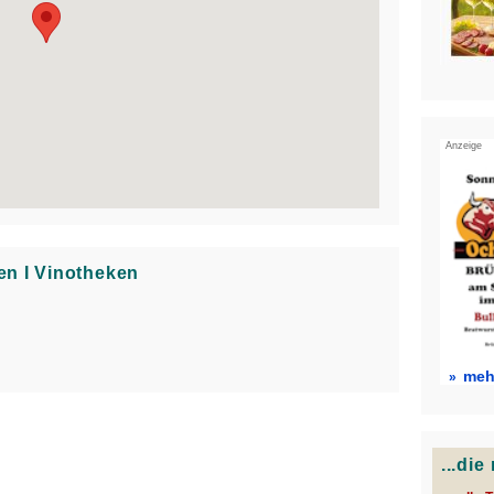
Anzeige
en Ι Vinotheken
mehr
...di