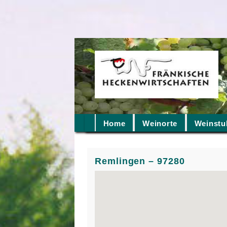
Home
Weinorte
Weinstu
Remlingen – 97280