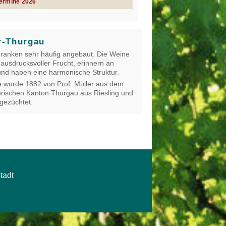
Termine 2026
r-Thurgau
Franken sehr häufig angebaut. Die Weine
 ausdrucksvoller Frucht, erinnern an
nd haben eine harmonische Struktur.
 wurde 1882 von Prof. Müller aus dem
rischen Kanton Thurgau aus Riesling und
 gezüchtet.
tadt