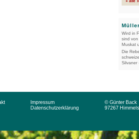
» alle 
Mülle
Wird in 
sind von
Muskat u
Die Rebe
schweize
Silvaner
akt
Impressum
© Günter Back
Datenschutzerklärung
97267 Himmels