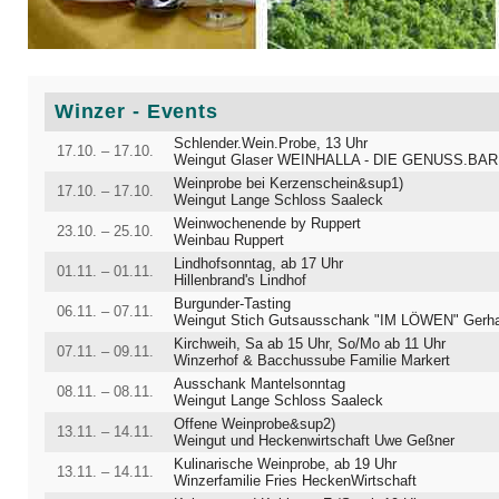
Winzer - Events
Schlender.Wein.Probe, 13 Uhr
17.10. – 17.10.
Weingut Glaser WEINHALLA - DIE GENUSS.BAR IM WEINBE
Weinprobe bei Kerzenschein&sup1)
17.10. – 17.10.
Weingut Lange Schloss Saaleck
Weinwochenende by Ruppert
23.10. – 25.10.
Weinbau Ruppert
Lindhofsonntag, ab 17 Uhr
01.11. – 01.11.
Hillenbrand's Lindhof
Burgunder-Tasting
06.11. – 07.11.
Weingut Stich Gutsausschank "IM LÖWEN" Gerhard und Helga St
Kirchweih, Sa ab 15 Uhr, So/Mo ab 11 Uhr
07.11. – 09.11.
Winzerhof & Bacchussube Familie Markert
Ausschank Mantelsonntag
08.11. – 08.11.
Weingut Lange Schloss Saaleck
Offene Weinprobe&sup2)
13.11. – 14.11.
Weingut und Heckenwirtschaft Uwe Geßner
Kulinarische Weinprobe, ab 19 Uhr
13.11. – 14.11.
Winzerfamilie Fries HeckenWirtschaft