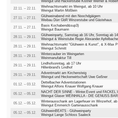
Weingut und Häckerstube Kistner Werner & Robert Kist
Weihnachtsmarkt im Weingut, ab 10 Uhr
22.11. – 22.11.
Weingut Martin Mößlein
Glühweinabend mit den Noochdgäigern
27.11. – 27.11.
Weibau Dürr GbR Winzerstube und Gästehaus
Basis Kochabend&sup3)
27.11. – 27.11.
Weingut Baumann
Glühweinparty, Samstag ab 16 Uhr, Sonntag ab 14
28.11. – 29.11.
Weingut & Weinstube Regie Alexander Apfelbache
28.11. – 29.11.
Weingut Schmitt
Winterzauber im Weingarten
28.11. – 29.11.
Weinmanufaktur Till
Lindhofsonntag, ab 17 Uhr
29.11. – 29.11.
Hillenbrand's Lindhof
Adventmarkt am Kirchensteig
29.11. – 29.11.
Weingut und Heckenwirtschaft Uwe Geßner
Dettelbacher Adventstationen
01.12. – 03.12.
Weingut Alfons Knauer Wolfgang Knauer
05.12. – 05.12.
Weingut Glaser WEINHALLA - DIE GENUSS.BAR IM WEINBE
05.12. – 05.12.
Weingut Emmerich Gartenausschank
GlühweinBEATS - Glühweinparty
05.12. – 05.12.
Weingut Lange Schloss Saaleck