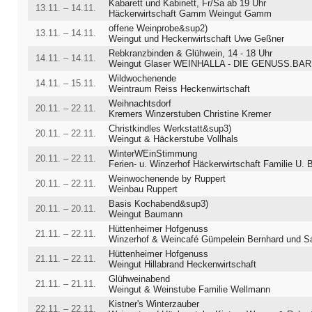
Kabarett und Kabinett, Fr/Sa ab 19 Uhr
13.11. – 14.11.
Häckerwirtschaft Gamm Weingut Gamm
offene Weinprobe&sup2)
13.11. – 14.11.
Weingut und Heckenwirtschaft Uwe Geßner
Rebkranzbinden & Glühwein, 14 - 18 Uhr
14.11. – 14.11.
Weingut Glaser WEINHALLA - DIE GENUSS.BAR IM WEINBE
Wildwochenende
14.11. – 15.11.
Weintraum Reiss Heckenwirtschaft
Weihnachtsdorf
20.11. – 22.11.
Kremers Winzerstuben Christine Kremer
Christkindles Werkstatt&sup3)
20.11. – 22.11.
Weingut & Häckerstube Vollhals
WinterWEinStimmung
20.11. – 22.11.
Ferien- u. Winzerhof Häckerwirtschaft Familie U. 
Weinwochenende by Ruppert
20.11. – 22.11.
Weinbau Ruppert
Basis Kochabend&sup3)
20.11. – 20.11.
Weingut Baumann
Hüttenheimer Hofgenuss
21.11. – 22.11.
Winzerhof & Weincafé Gümpelein Bernhard und Sabine Gümpel
Hüttenheimer Hofgenuss
21.11. – 22.11.
Weingut Hillabrand Heckenwirtschaft
Glühweinabend
21.11. – 21.11.
Weingut & Weinstube Familie Wellmann
Kistner's Winterzauber
22.11. – 22.11.