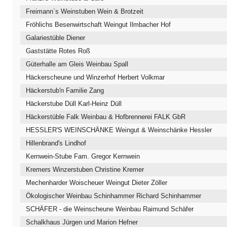
Freimann`s Weinstuben Wein & Brotzeit
Fröhlichs Besenwirtschaft Weingut Ilmbacher Hof
Galariestüble Diener
Gaststätte Rotes Roß
Güterhalle am Gleis Weinbau Spall
Häckerscheune und Winzerhof Herbert Volkmar
Häckerstub'n Familie Zang
Häckerstube Düll Karl-Heinz Düll
Häckerstüble Falk Weinbau & Hofbrennerei FALK GbR
HESSLER'S WEINSCHÄNKE Weingut & Weinschänke Hessler
Hillenbrand's Lindhof
Kernwein-Stube Fam. Gregor Kernwein
Kremers Winzerstuben Christine Kremer
Mechenharder Woischeuer Weingut Dieter Zöller
Ökologischer Weinbau Schinhammer Richard Schinhammer
SCHÄFER - die Weinscheune Weinbau Raimund Schäfer
Schalkhaus Jürgen und Marion Hefner