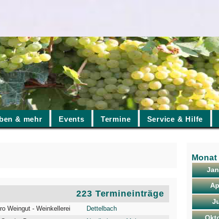
ben & mehr
Events
Termine
Service & Hilfe
Monat
Jan
Ap
223 Termineinträge
Ju
ro Weingut - Weinkellerei
Dettelbach
Okt