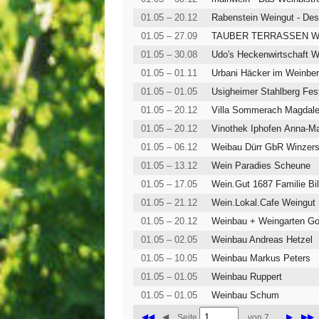
01.05 – 20.12
Rabenstein Weingut - Dest
01.05 – 27.09
TAUBER TERRASSEN Winz
01.05 – 30.08
Udo's Heckenwirtschaft W
01.05 – 01.11
Urbani Häcker im Weinber
01.05 – 01.05
01.05 – 20.12
Villa Sommerach Magdalen
01.05 – 20.12
Vinothek Iphofen Anna-
01.05 – 06.12
Weibau Dürr GbR Winzers
01.05 – 13.12
Wein Paradies Scheune
01.05 – 17.05
Wein.Gut 1687 Familie Bi
01.05 – 21.12
Wein.Lokal.Cafe Weingu
01.05 – 20.12
Weinbau + Weingarten Go
01.05 – 02.05
Weinbau Andreas Hetzel
01.05 – 10.05
Weinbau Markus Peters
01.05 – 01.05
Weinbau Ruppert
01.05 – 01.05
Weinbau Schum
◀◀
◀
▶
▶▶
Seite
von 7