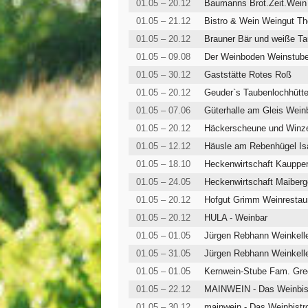
01.05 – 20.12
Baumanns Brot.Zeit.Wei
01.05 – 21.12
Bistro & Wein Weingut 
01.05 – 20.12
Brauner Bär und weiße Ta
01.05 – 09.08
Der Weinboden Weinstube
01.05 – 30.12
Gaststätte Rotes Roß
01.05 – 20.12
Geuder`s Taubenlochhütt
01.05 – 07.06
Güterhalle am Gleis Wein
01.05 – 20.12
Häckerscheune und Winze
01.05 – 12.12
Häusle am Rebenhügel Is
01.05 – 18.10
Heckenwirtschaft Kaupper
01.05 – 24.05
Heckenwirtschaft Maiber
01.05 – 20.12
Hofgut Grimm Weinrestau
01.05 – 20.12
HULA - Weinbar
01.05 – 01.05
Jürgen Rebhann Weinkelle
01.05 – 31.05
Jürgen Rebhann Weinkelle
01.05 – 01.05
Kernwein-Stube Fam. Gre
01.05 – 22.12
MAINWEIN - Das Weinbist
01.05 – 30.12
mainwein - Das Weinbistr