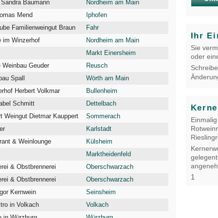
n Sandra Baumann
Nordheim am Main
Thomas Mend
Iphofen
ube Familienweingut Braun
Fahr
Ihr Ei
 im Winzerhof
Nordheim am Main
Sie verm
Markt Einersheim
oder ein
e Weinbau Geuder
Reusch
Schreibe
Änderun
bau Spall
Wörth am Main
rhof Herbert Volkmar
Bullenheim
abel Schmitt
Dettelbach
Kerne
t Weingut Dietmar Kauppert
Sommerach
Einmalig
Rotweinr
ger
Karlstadt
Rieslingr
rant & Weinlounge
Külsheim
Kernerwe
Marktheidenfeld
gelegent
angeneh
rei & Obstbrennerei
Oberschwarzach
1
rei & Obstbrennerei
Oberschwarzach
gor Kernwein
Seinsheim
ro in Volkach
Volkach
o in Würzburg
Würzburg