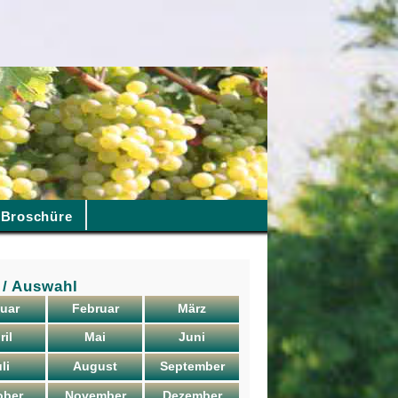
Broschüre
 / Auswahl
uar
Februar
März
ril
Mai
Juni
li
August
September
ober
November
Dezember