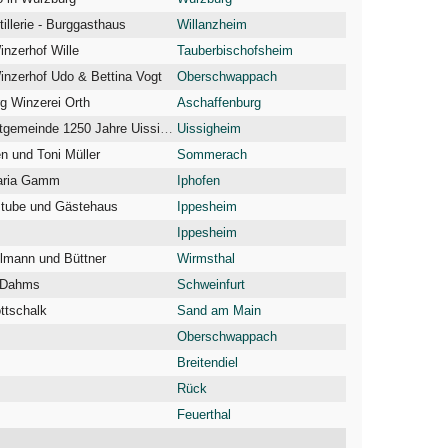
illerie - Burggasthaus
Willanzheim
erhof Wille
Tauberbischofsheim
inzerhof Udo & Bettina Vogt
Oberschwappach
g Winzerei Orth
Aschaffenburg
Usigheimer Stahlberg Festgemeinde 1250 Jahre Uissigheim
Uissigheim
 und Toni Müller
Sommerach
Maria Gamm
Iphofen
tube und Gästehaus
Ippesheim
Ippesheim
llmann und Büttner
Wirmsthal
t Dahms
Schweinfurt
ttschalk
Sand am Main
Oberschwappach
Breitendiel
Rück
Feuerthal