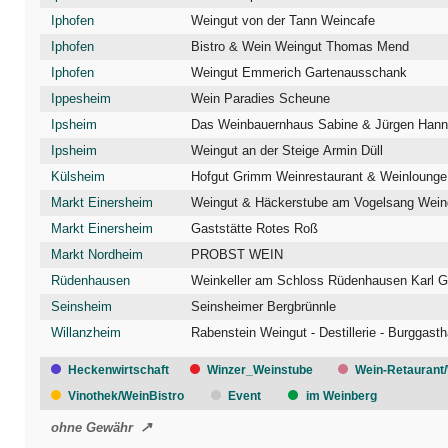
Iphofen
Weingut von der Tann Weincafe
Iphofen
Bistro & Wein Weingut Thomas Mend
Iphofen
Weingut Emmerich Gartenausschank
Ippesheim
Wein Paradies Scheune
Ipsheim
Das Weinbauernhaus Sabine & Jürgen Han
Ipsheim
Weingut an der Steige Armin Düll
Külsheim
Hofgut Grimm Weinrestaurant & Weinlounge
Markt Einersheim
Weingut & Häckerstube am Vogelsang Wein
Markt Einersheim
Gaststätte Rotes Roß
Markt Nordheim
PROBST WEIN
Rüdenhausen
Weinkeller am Schloss Rüdenhausen Karl G
Seinsheim
Seinsheimer Bergbrünnle
Willanzheim
Rabenstein Weingut - Destillerie - Burggast
Heckenwirtschaft
Winzer_Weinstube
Wein-Retaurant
Vinothek/WeinBistro
Event
im Weinberg
ohne Gewähr