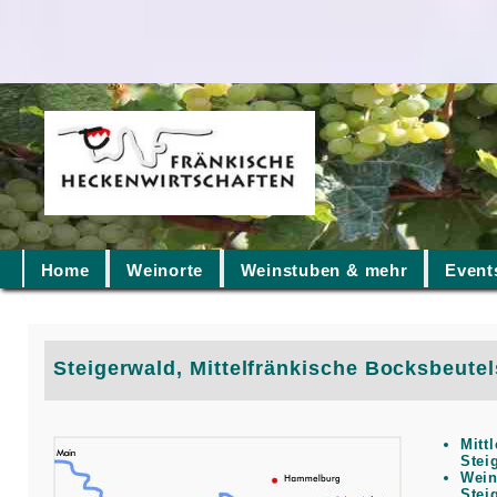
Home
Weinorte
Weinstuben & mehr
Event
Steigerwald, Mittelfränkische Bocksbeutel
Mittl
Stei
Wein
Stei