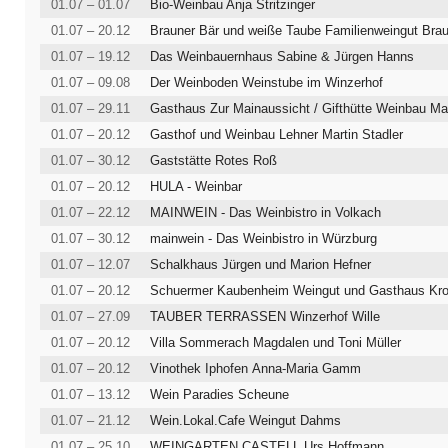
01.07 – 01.07
Bio-Weinbau Anja Stritzinger
01.07 – 20.12
Brauner Bär und weiße Taube Familienweingut Bra
01.07 – 19.12
Das Weinbauernhaus Sabine & Jürgen Hanns
01.07 – 09.08
Der Weinboden Weinstube im Winzerhof
01.07 – 29.11
01.07 – 20.12
Gasthof und Weinbau Lehner Martin Stadler
01.07 – 30.12
Gaststätte Rotes Roß
01.07 – 20.12
HULA - Weinbar
01.07 – 22.12
MAINWEIN - Das Weinbistro in Volkach
01.07 – 30.12
mainwein - Das Weinbistro in Würzburg
01.07 – 12.07
Schalkhaus Jürgen und Marion Hefner
01.07 – 20.12
Schuermer Kaubenheim Weingut und Gasthaus Kr
01.07 – 27.09
TAUBER TERRASSEN Winzerhof Wille
01.07 – 20.12
Villa Sommerach Magdalen und Toni Müller
01.07 – 20.12
Vinothek Iphofen Anna-Maria Gamm
01.07 – 13.12
Wein Paradies Scheune
01.07 – 21.12
Wein.Lokal.Cafe Weingut Dahms
01.07 – 25.10
WEINGARTEN CASTELL Urs Hoffmann