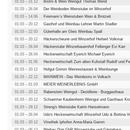
01.03 – 21.12
Bistro & Wein Weingut Thomas Mend
01.03 – 26.04
Der Weinboden Weinstube im Winzerhof
01.03 – 14.06
Freimann`s Weinstuben Wein & Brotzeit
01.03 – 20.12
Gasthof und Weinbau Lehner Martin Stadler
01.03 – 22.03
Güterhalle am Gleis Weinbau Spall
01.03 – 20.12
Häckerscheune und Winzerhof Herbert Volkmar
01.03 – 26.04
Häckerstube Winzerbauernhof Felbinger Evi Karr
01.03 – 26.04
Heckenwirtschaft Eyerich Michael Eyerich
01.03 – 31.05
01.03 – 20.12
Hofgut Grimm Weinrestaurant & Weinlounge
01.03 – 22.12
MAINWEIN - Das Weinbistro in Volkach
01.03 – 01.03
MEIER WEINERLEBNIS GmbH
01.03 – 20.12
Rabenstein Weingut - Destillerie - Burggasthaus
01.03 – 20.12
Schuermer Kaubenheim Weingut und Gasthaus Kr
01.03 – 29.12
Streng's Weinstube Katrin Hanselmann
01.03 – 26.04
Udo's Heckenwirtschaft Winzerhof Udo & Bettina V
01.03 – 20.12
Vinothek Iphofen Anna-Maria Gamm
01.03 – 06.12
Weibau Dürr GbR Winzerstube und Gästehaus