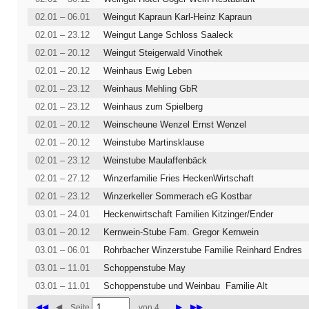
02.01 – 06.01
Weingut Kapraun Karl-Heinz Kapraun
02.01 – 23.12
Weingut Lange Schloss Saaleck
02.01 – 20.12
Weingut Steigerwald Vinothek
02.01 – 20.12
Weinhaus Ewig Leben
02.01 – 23.12
Weinhaus Mehling GbR
02.01 – 23.12
Weinhaus zum Spielberg
02.01 – 20.12
Weinscheune Wenzel Ernst Wenzel
02.01 – 20.12
Weinstube Martinsklause
02.01 – 23.12
Weinstube Maulaffenbäck
02.01 – 27.12
Winzerfamilie Fries HeckenWirtschaft
02.01 – 23.12
Winzerkeller Sommerach eG Kostbar
03.01 – 24.01
Heckenwirtschaft Familien Kitzinger/Ender
03.01 – 20.12
Kernwein-Stube Fam. Gregor Kernwein
03.01 – 06.01
Rohrbacher Winzerstube Familie Reinhard Endres
03.01 – 11.01
Schoppenstube May
03.01 – 11.01
Schoppenstube und Weinbau Familie Alt
◀◀
◀
▶
▶▶
Seite
von 4