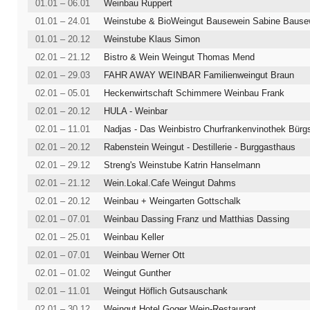
01.01 – 06.01
Weinbau Ruppert
01.01 – 24.01
Weinstube & BioWeingut Bausewein Sabine Bause
01.01 – 20.12
Weinstube Klaus Simon
02.01 – 21.12
Bistro & Wein Weingut Thomas Mend
02.01 – 29.03
FAHR AWAY WEINBAR Familienweingut Braun
02.01 – 05.01
Heckenwirtschaft Schimmere Weinbau Frank
02.01 – 20.12
HULA - Weinbar
02.01 – 11.01
Nadjas - Das Weinbistro Churfrankenvinothek Bürg
02.01 – 20.12
Rabenstein Weingut - Destillerie - Burggasthaus
02.01 – 29.12
Streng's Weinstube Katrin Hanselmann
02.01 – 21.12
Wein.Lokal.Cafe Weingut Dahms
02.01 – 20.12
Weinbau + Weingarten Gottschalk
02.01 – 07.01
Weinbau Dassing Franz und Matthias Dassing
02.01 – 25.01
Weinbau Keller
02.01 – 07.01
Weinbau Werner Ott
02.01 – 01.02
Weingut Gunther
02.01 – 11.01
Weingut Höflich Gutsauschank
02.01 – 30.12
Weingut Hotel Goger Wein-Restaurant