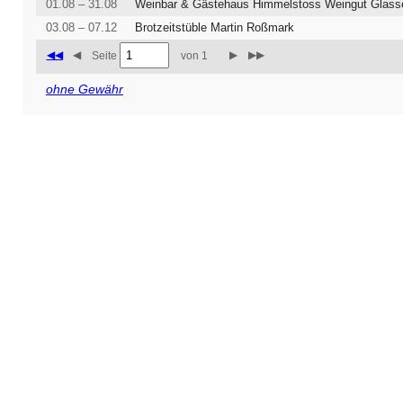
01.08 – 31.08
Weinbar & Gästehaus Himmelstoss Weingut Glass
03.08 – 07.12
Brotzeitstüble Martin Roßmark
◀◀
◀
▶
▶▶
Seite
von 1
ohne Gewähr