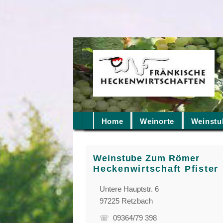
Home
Weinorte
Weinstu
Weinstube Zum Römer
Heckenwirtschaft Pfister
Untere Hauptstr. 6
97225 Retzbach
☏ 09364/79 398