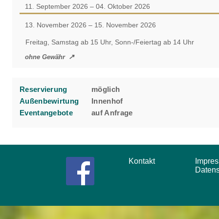
11. September 2026 – 04. Oktober 2026
13. November 2026 – 15. November 2026
Freitag, Samstag ab 15 Uhr, Sonn-/Feiertag ab 14 Uhr
ohne Gewähr
Reservierung
möglich
Außenbewirtung
Innenhof
Eventangebote
auf Anfrage
Kontakt
Impr
Daten