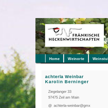
Home
Weinorte
Weinstu
achterla Weinbar
Karolin Berninger
Ziegelanger 33
97475 Zeil am Main
@ achterla-weinbar@gmx