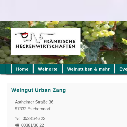
Home
Weinorte
Weinstuben & mehr
Eve
Weingut Urban Zang
Astheimer Straße 36
97332 Escherndorf
☏ 09381/46 22
🖷 09381/36 22