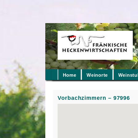
Home
Weinorte
Weinstu
Vorbachzimmern – 97996