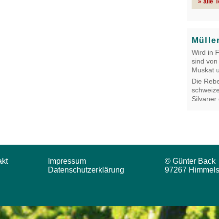
» alle 
Mülle
Wird in 
sind von
Muskat u
Die Rebe
schweize
Silvaner
akt
Impressum
© Günter Back
Datenschutzerklärung
97267 Himmels