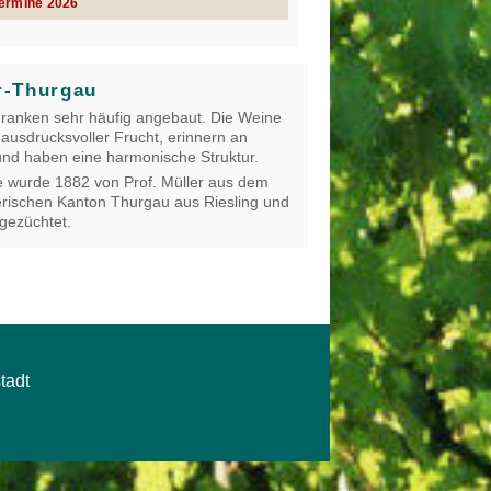
Termine 2026
r-Thurgau
Franken sehr häufig angebaut. Die Weine
 ausdrucksvoller Frucht, erinnern an
nd haben eine harmonische Struktur.
 wurde 1882 von Prof. Müller aus dem
rischen Kanton Thurgau aus Riesling und
 gezüchtet.
tadt