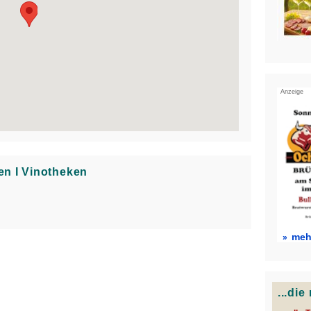
Anzeige
en Ι Vinotheken
mehr
...di